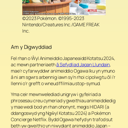
©2023 Pokémon. ©1995-2023
Nintendo/Creatures Inc./GAME FREAK
Inc.
Am y Digwyddiad
Fel rhan o Ŵyl Animeiddio Japaneaidd Kotatsu 2024,
ac mewn partneriaeth
â Sefydliad Japan Llundain
,
mae’r cyfarwyddwr animeiddio Ogawa Iku yn ymuno
â ni am sgwrs arbennig iawn sy’n rhoi cipolwg tu ôl i’r
llenni o’r grefft o wneud ffilmiau stop-symud.
Yma ceir mewnwelediad unigryw i gyfeiriad a
phrosesau creu cymeriad y gweithiau animeiddiedig
y mae wedi bod yn rhan ohonynt, megis HIDARI (a
ddangoswyd yng Ngŵyl Kotatsu 2024) a Pokémon
Concierge Netflix. Bydd Ogawa hefyd yn trafod sut
beth yw gweithio yn niwydiant animeiddio Japan –