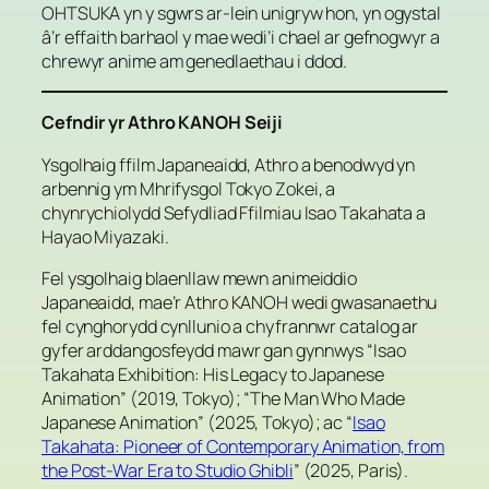
OHTSUKA yn y sgwrs ar-lein unigryw hon, yn ogystal
â’r effaith barhaol y mae wedi’i chael ar gefnogwyr a
chrewyr anime am genedlaethau i ddod.
Cefndir yr Athro KANOH Seiji
Ysgolhaig ffilm Japaneaidd, Athro a benodwyd yn
arbennig ym Mhrifysgol Tokyo Zokei, a
chynrychiolydd Sefydliad Ffilmiau Isao Takahata a
Hayao Miyazaki.
Fel ysgolhaig blaenllaw mewn animeiddio
Japaneaidd, mae’r Athro KANOH wedi gwasanaethu
fel cynghorydd cynllunio a chyfrannwr catalog ar
gyfer arddangosfeydd mawr gan gynnwys “Isao
Takahata Exhibition: His Legacy to Japanese
Animation” (2019, Tokyo); “The Man Who Made
Japanese Animation” (2025, Tokyo); ac “
Isao
Takahata: Pioneer of Contemporary Animation, from
the Post-War Era to Studio Ghibli
” (2025, Paris).