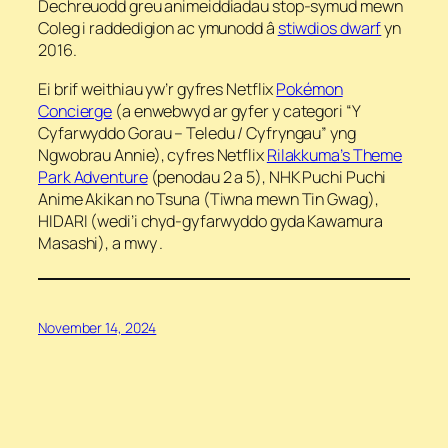
Dechreuodd greu animeiddiadau stop-symud mewn
Coleg i raddedigion ac ymunodd â
stiwdios dwarf
yn
2016.
Ei brif weithiau yw’r gyfres Netflix
Pokémon
Concierge
(a enwebwyd ar gyfer y categori “Y
Cyfarwyddo Gorau – Teledu / Cyfryngau” yng
Ngwobrau Annie), cyfres Netflix
Rilakkuma’s Theme
Park Adventure
(penodau 2 a 5), ​​NHK Puchi Puchi
Anime Akikan no Tsuna (Tiwna mewn Tin Gwag),
HIDARI (wedi’i chyd-gyfarwyddo gyda Kawamura
Masashi), a mwy .
November 14, 2024