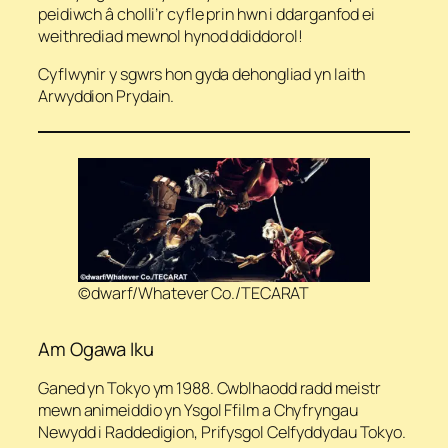
peidiwch â cholli’r cyfle prin hwn i ddarganfod ei
weithrediad mewnol hynod ddiddorol!
Cyflwynir y sgwrs hon gyda dehongliad yn Iaith
Arwyddion Prydain.
©dwarf/Whatever Co./TECARAT
Am Ogawa Iku
Ganed yn Tokyo ym 1988. Cwblhaodd radd meistr
mewn animeiddio yn Ysgol Ffilm a Chyfryngau
Newydd i Raddedigion, Prifysgol Celfyddydau Tokyo.