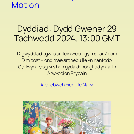
Motion
Dyddiad: Dydd Gwener 29
Tachwedd 2024, 13:00 GMT
Digwyddiad sgwrs ar-lein wedi’i gynnal ar Zoom
Dim cost – ond mae archebu lle yn hanfodol
Cyflwynir y sgwrs hon gyda dehongliad yn Iaith
Arwyddion Prydain
Archebwch Eich Lle Nawr