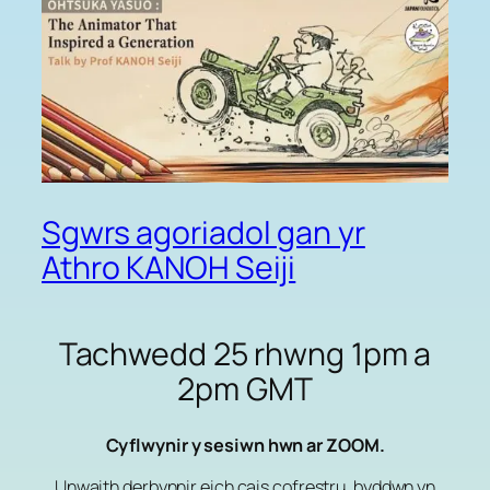
Sgwrs agoriadol gan yr
Athro KANOH Seiji
Tachwedd 25 rhwng 1pm a
2pm GMT
Cyflwynir y sesiwn hwn ar ZOOM.
Unwaith derbynnir eich cais cofrestru, byddwn yn