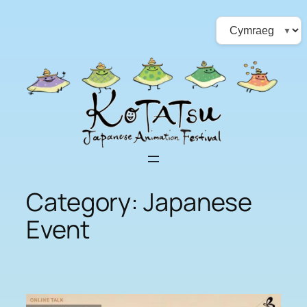
Skip
Choose
to
a
content
language
Category:
Japanese
Event