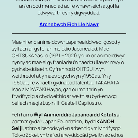
anfon cod mynediad ac fe wnawn eich atgoffa
ddwywaith cyn y digwyddiad.
Archebwch Eich Lle Nawr
Mae nifer o animeiddwyr Japaneaidd wedi gosod y
sylfaen ar gyfer animeiddio Japaneaidd. Mae
OHTSUKA Yasuo (1931 – 2021) yn un o’r animeiddwyr
hynny ac mae ei gyfraniadau’n haeddu llawer mwy o
gydnabyddiaeth. Cyfrannodd OHTSUKA yn
weithredol at y maes o gychwyn y1950au. Yn y
1960au, fe wnaeth gydnabod talentau TAKAHATA
Isao a MIYAZAKI Hayao, gan eu meithrin yn
frwdfrydig a chydweithio ar weithiau byd-enwog
bellach megis Lupin III: Castell Cagliostro.
Fel rhan o
Ŵyl Animeiddio Japaneaidd Kotatsu
,
partner gyda’r Japan Foundation, bydd
KANOH
Seiji
, athro a benodwyd yn arbennig ym Mhrifysgol
Tokyo Zokei, yn trafod arwyddocâd gwaith ac ethos