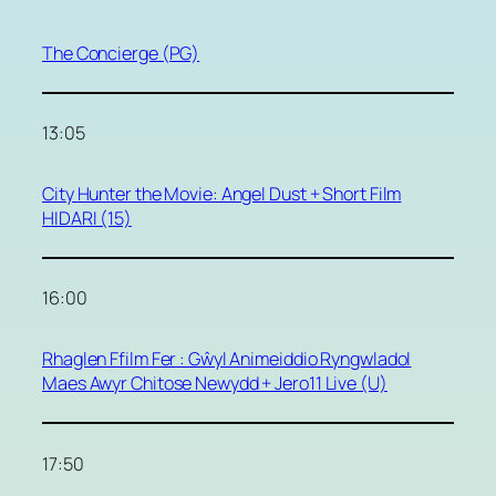
The Concierge (PG)
13:05
City Hunter the Movie: Angel Dust + Short Film
HIDARI (15)
16:00
Rhaglen Ffilm Fer : Gŵyl Animeiddio Ryngwladol
Maes Awyr Chitose Newydd + Jero11 Live (U)
17:50