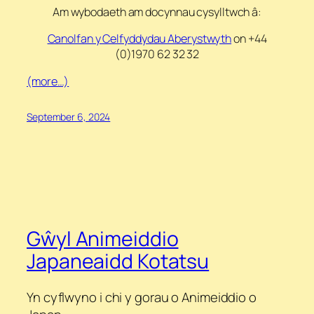
Am wybodaeth am docynnau cysylltwch â:
Canolfan y Celfyddydau Aberystwyth
on +44
(0)1970 62 32 32
(more…)
September 6, 2024
Gŵyl Animeiddio
Japaneaidd Kotatsu
Yn cyflwyno i chi y gorau o Animeiddio o