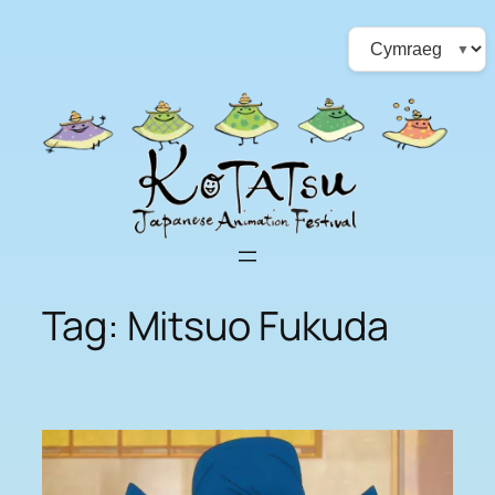
Skip
Choose
to
a
content
language
Tag:
Mitsuo Fukuda