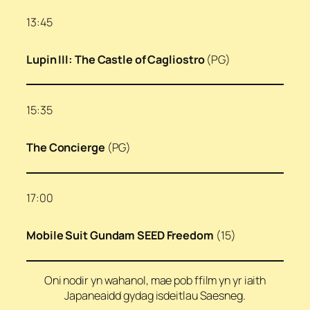
13:45
Lupin III: The Castle of Cagliostro
(PG)
15:35
The Concierge
(PG)
17:00
Mobile Suit Gundam SEED Freedom
(15)
Oni nodir yn wahanol, mae pob ffilm yn yr iaith
Japaneaidd gydag isdeitlau Saesneg.