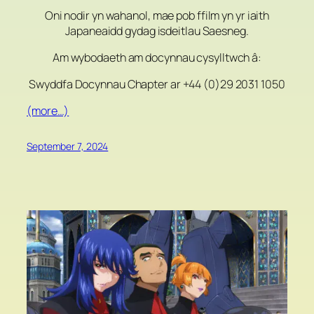
Oni nodir yn wahanol, mae pob ffilm yn yr iaith
Japaneaidd gydag isdeitlau Saesneg.
Am wybodaeth am docynnau cysylltwch â:
Swyddfa Docynnau Chapter ar +44 (0)29 2031 1050
(more…)
September 7, 2024