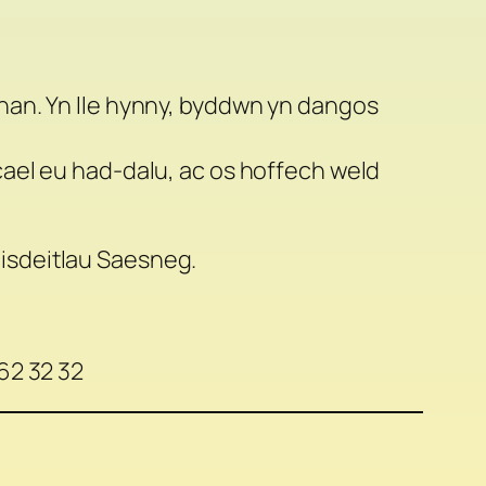
chan
. Yn lle hynny, byddwn yn dangos
ael eu had-dalu, ac os hoffech weld
 isdeitlau Saesneg.
62 32 32