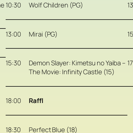
me
10:30
Wolf Children (PG)
1
13:00
Mirai (PG)
1
15:30
Demon Slayer: Kimetsu no Yaiba –
1
The Movie: Infinity Castle (15)
18:00
Raffl
18:30
Perfect Blue (18)