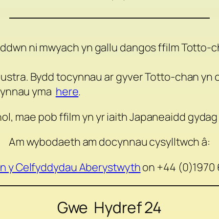
ddwn ni mwyach yn gallu dangos ffilm
Totto-
stra. Bydd tocynnau ar gyver Totto-chan yn c
tocynnau yma
here
.
ol, mae pob ffilm yn yr iaith Japaneaidd gydag
Am wybodaeth am docynnau cysylltwch â:
n y Celfyddydau Aberystwyth
on +44 (0)1970 
Gwe Hydref 24