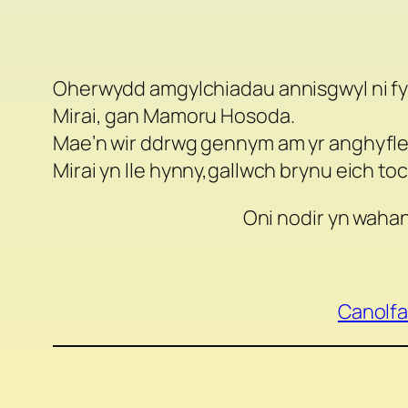
Oherwydd amgylchiadau annisgwyl ni fy
Mirai
, gan Mamoru Hosoda.
Mae’n wir ddrwg gennym am yr anghyfleu
Mirai yn lle hynny,gallwch brynu eich 
Oni nodir yn wahan
Canolfa