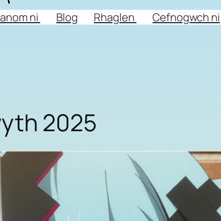
anom ni
Blog
Rhaglen
Cefnogwch ni
wyth 2025