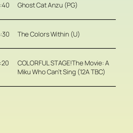
3:40
Ghost Cat Anzu (PG)
5:30
The Colors Within (U)
7:20
COLORFUL STAGE!The Movie: A
Miku Who Can’t Sing (12A TBC)