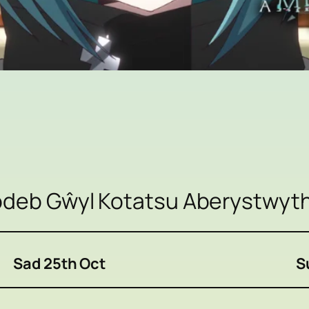
deb Gŵyl Kotatsu Aberystwyt
Sad 25th Oct
S