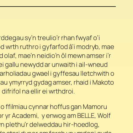
degau sy’n treulio’r rhan fwyaf o’i
d wrth ruthro i gyfarfod â’i modryb, mae
ad olaf, mae’n neidio’n ôl mewn amser i’r
i gallu newydd ar unwaith i ail-wneud
rholiadau gwael i gyffesau lletchwith o
au ymyrryd gydag amser, rhaid i Makoto
frifol na ellir ei wrthdroi.
 o ffilmiau cynnar hoffus gan Mamoru
r yr Academi, y enwog am
BELLE, Wolf
n plethu’r delweddau hir-hoedlog,