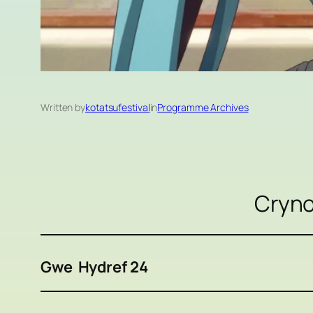
Written by
kotatsufestival
in
Programme Archives
Cryno
Gwe Hydref 24