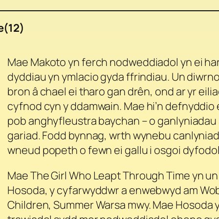
e(12)
Mae Makoto yn ferch nodweddiadol yn ei hard
dyddiau yn ymlacio gyda ffrindiau. Un diwrno
bron â chael ei tharo gan drên, ond ar yr eili
cyfnod cyn y ddamwain. Mae hi’n defnyddio e
pob anghyfleustra baychan – o ganlyniadau a
gariad. Fodd bynnag, wrth wynebu canlyniad
wneud popeth o fewn ei gallu i osgoi dyfodol di
Mae
The Girl Who Leapt Through Time
yn un
Hosoda, y cyfarwyddwr a enwebwyd am Wob
Children, Summer Wars
a mwy. Mae Hosoda y