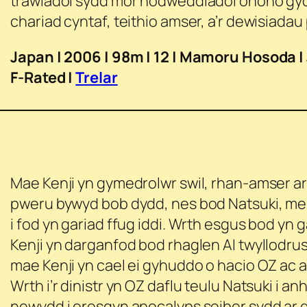
trawiadol sydd mor nodweddiadol ohono gyd
chariad cyntaf, teithio amser, a’r dewisiadau
Japan | 2006 | 98m | 12 | Mamoru Hosoda 
F-Rated |
Trelar
Mae Kenji yn gymedrolwr swil, rhan-amser ar g
pweru bywyd bob dydd, nes bod Natsuki, mer
i fod yn gariad ffug iddi. Wrth esgus bod yn 
Kenji yn darganfod bod rhaglen AI twyllodrus
mae Kenji yn cael ei gyhuddo o hacio OZ ac a
Wrth i’r dinistr yn OZ daflu teulu Natsuki i anh
newydd i oresgyn apocalyps seiber sydd ar 