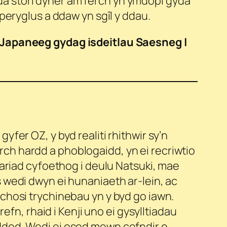
a stori dyner am ferch yn ymdopi gyda
 peryglus a ddaw yn sgîl y ddau.
| Japaneeg gydag isdeitlau Saesneg |
yfer OZ, y byd realiti rhithwir sy’n
ch hardd a phoblogaidd, yn ei recriwtio
gariad cyfoethog i deulu Natsuki, mae
 wedi dwyn ei hunaniaeth ar-lein, ac
chosi trychinebau yn y byd go iawn.
refn, rhaid i Kenji uno ei gysylltiadau
ddod. Wedi ei osod mewn cefndir o