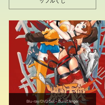
ッフルくじ
Original Cel Artwork –The Princess and the
Liquid Shio Koji from Hanamaruki Foods Inc
Blu-ray/DVD Set – Burst Angel
Sapporo Premium Beer
JERO11 Selection
Goblin