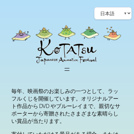
Skip
Choose
to
a
content
language
毎年、映画祭のお楽しみの一つとして、ラッ
フルくじを開催しています。オリジナルアー
ト作品から DVD やブルーレイまで、親切なサ
ポーターから寄贈されたさまざまな素晴らし
い賞品が当たります。
寄付していただける景品がある場合、または