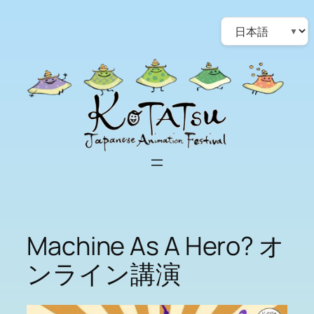
Skip
Choose
to
a
content
language
Machine As A Hero? オ
ンライン講演