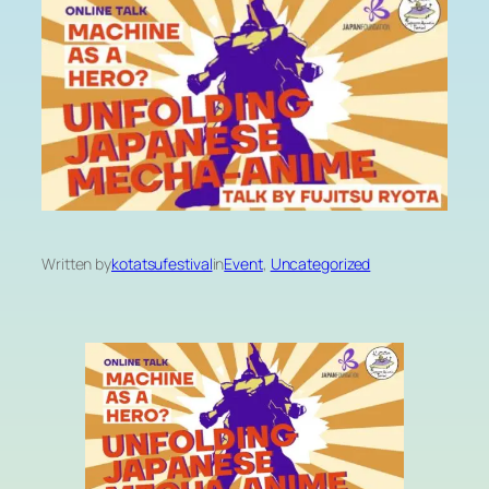
Written by
kotatsufestival
in
Event
, 
Uncategorized