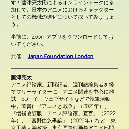
す！藤津亮太氏によるオンライントークに参
加して、日本のアニメにおけるキャラクター
としての機械の進化について探ってみましょ
う。
事前に、Zoom アプリをダウンロードしてお
いてください。
共催：
Japan Foundation London
藤津亮太
アニメ評論家。新聞記者、週刊誌編集者を経
てフリーライターに。アニメ関連を中心に雑
誌、BD冊子、ウェブサイトなどで執筆活動
中。著書に『アニメと戦争』（2021年）、
『増補改訂版「アニメ評論家」宣言』（2022
年）、『富野由悠季論』（2025年）など。東
京工芸大学教授、東京国際映画祭アニメ部門