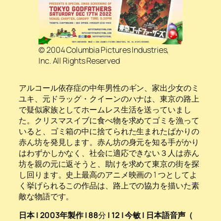
© 2004 Columbia Pictures Industries,
Inc. All Rights Reserved
アルコール依存症の中年男性のギン、家出少女のミ
ユキ、元ドラッグ・クイーンのハナは、東京の路上
で疑似家族としてホームレス生活を送っていまし
た。クリスマスイブに食べ物を求めてゴミを漁って
いると、ゴミ箱の中に捨てられた生まれたばかりの
赤ん坊を発見します。赤ん坊の身元を知る手がかり
はわずかしかなく、社会に適応できない３人は赤ん
坊を親の元に返そうと、助けを求めて東京の街を探
し回ります。史上最高のアニメ映画の 1 つとしてよ
く挙げられるこの作品は、路上での協力を描いた素
敵な物語です。
日本 | 2003年製作 | 88
分
| 12 | 今敏 | 日本語音声（