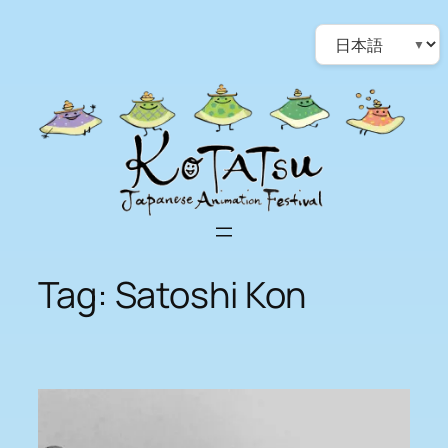
Skip
Choose
to
a
content
language
Tag:
Satoshi Kon