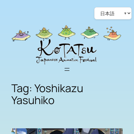
Skip
Choose
to
a
content
language
Tag:
Yoshikazu
Yasuhiko