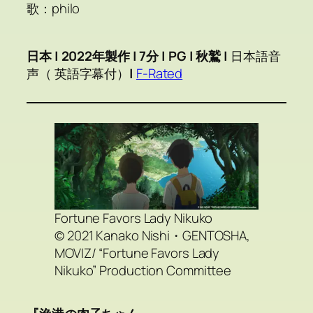
歌：philo
日本 | 2022年製作 | 7分 | PG | 秋鷲 |
日本語音
声（ 英語字幕付）
|
F-Rated
Fortune Favors Lady Nikuko
© 2021 Kanako Nishi・GENTOSHA,
MOVIZ/ “Fortune Favors Lady
Nikuko” Production Committee