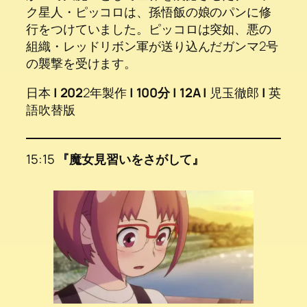
ク星人・ピッコロは、孫悟飯の娘のパンに修
行をつけていました。ピッコロは突如、悪の
組織・レッドリボン軍が送り込んだガンマ2号
の襲撃を受けます。
日本
|
202
2年製作
| 100分 | 12A |
児玉徹郎
|
英
語吹替版
15:15
『魔女見習いをさがして』