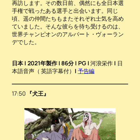
再訪します。その数日前、偶然にも全日本選
手権で戦ったある選手と出会います。同じ
頃、遥の仲間たちもまたそれぞれ士気を高め
ていました。そんな彼らを待ち受けるのは、
世界チャンピオンのアルバート・ヴォーラン
デでした。
日本 | 2021年製作 | 86分 | PG |
河浪栄作
|
日
本語音声（ 英語字幕付）
|
予告編
17:50
『犬王』