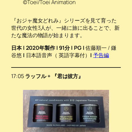
©Toei/Toei Animation
『おジャ魔女どれみ』シリーズを見て育った
世代の女性3人が、一緒に旅に出ることで、新
たな魔法の物語が始まります。
日本 | 2020年製作 | 91分 | PG |
佐藤順一 / 鎌
谷悠
|
日本語音声（ 英語字幕付）
|
予
告編
17:05
ラッフル + 『君は彼方』