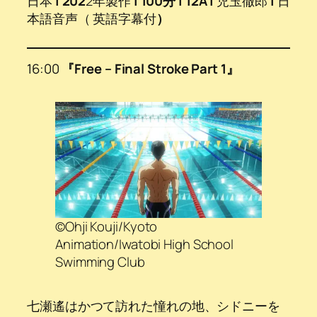
日本
|
202
2年製作
| 100分 | 12A |
児玉徹郎
|
日
本語音声（ 英語字幕付
）
16:00
『Free – Final Stroke Part 1』
©Ohji Kouji/Kyoto
Animation/Iwatobi High School
Swimming Club
七瀬遙はかつて訪れた憧れの地、シドニーを