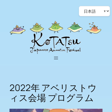
Skip
Choose
to
a
content
language
2022年 アベリストウ
ィス会場 プログラム