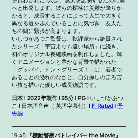
へと出発します。彼らの探検に災難が降りか
かると、成長することによって人生で大きく
異なる道を歩んでいることに気づき、友人た
ちの間に緊張が高まります。
いしづかあつこ監督は、批評家から絶賛され
たシリーズ「宇宙よりも遠い場所」に続き、
初のオリジナル長編映画を制作しました。輝
くアニメーションと豊かな背景で描かれた
「グッバイ、ドン・グリーズ！」は、若者で
あることの恐れのなさと、自分探しのほろ苦
い旅を描いた優しい成長物語です。
日本 | 2022年製作 | 95分 | PG |
いしづかあつ
こ
|
日本語音声（ 英語字幕付）
|
F-Rated
|
予
告編
19:45
『機動警察パトレイバー the Movie』