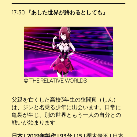
17:30
『あした世界が終わるとしても』
© THE RELATIVE WORLDS
父親を亡くした高校3年生の狭間真（しん）
は、ジンと名乗る少年に出会います。日常に
亀裂が生じ、別の世界ともう一人の自分との
戦いが始まります。
日本 | 2019年製作 | 93分 | 15 |
櫻木優平
|
日本