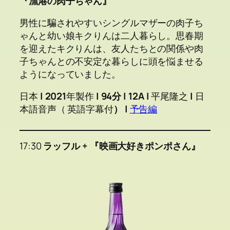
『漁港の肉子ちゃん』
男性に騙されやすいシングルマザーの肉子ち
ゃんと幼い娘キクりんは二人暮らし。思春期
を迎えたキクりんは、友人たちとの関係や肉
子ちゃんとの不安定な暮らしに頭を悩ませる
ようになっていました。
日本
|
2021
年製作
| 94分 | 12A |
平尾隆之
|
日
本語音声（ 英語字幕付
） |
予告編
17:30
ラッフル + 『映画大好きポンポさん』