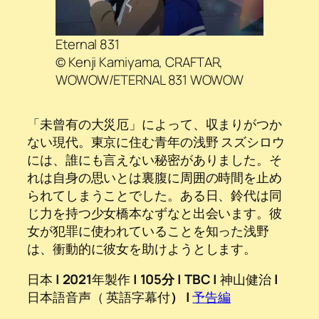
Eternal 831
© Kenji Kamiyama, CRAFTAR,
WOWOW/ETERNAL 831 WOWOW
「未曾有の大災厄」によって、収まりがつか
ない現代。東京に住む青年の浅野 スズシロウ
には、誰にも言えない秘密がありました。そ
れは自身の思いとは裏腹に周囲の時間を止め
られてしまうことでした。ある日、鈴代は同
じ力を持つ少女橋本なずなと出会います。彼
女が犯罪に使われていることを知った浅野
は、衝動的に彼女を助けようとします。
日本
|
2021
年製作
| 105分 | TBC |
神山健治
|
日本語音声（ 英語字幕付
） |
予告編