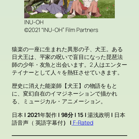
INU-OH
©2021 “INU-OH” Film Partners
猿楽の一座に生まれた異形の子、犬王。ある
日犬王は、平家の呪いで盲目になった琵琶法
師の少年・友魚と出会います。2 人はエンター
テイナーとして人々を熱狂させていきます。
歴史に消えた能楽師【犬王】の物語をもと
に、変幻自在のイマジネーションで描かれ
る、ミュージカル・アニメーション。
日本
|
2021
年製作
| 98分 | 15 |
湯浅政明
|
日本
語音声（ 英語字幕付
） |
F-Rated