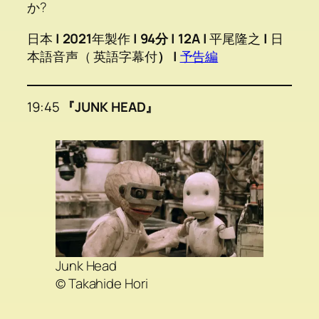
か?
日本
|
2021
年製作
| 94分 | 12A |
平尾隆之
|
日
本語音声（ 英語字幕付
） |
予告編
19:45
『JUNK HEAD』
Junk Head
© Takahide Hori