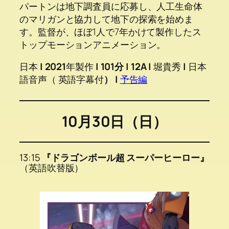
パートンは地下調査員に応募し、人工生命体
のマリガンと協力して地下の探索を始めま
す。監督が、ほぼ1人で7年かけて製作したス
トップモーションアニメーション。
日本
|
2021
年製作
| 101分 | 12A |
堀貴秀
|
日本
語音声（ 英語字幕付
） |
予告編
10月30日（日）
13:15
『ドラゴンボール超 スーパーヒーロー』
（英語吹替版）