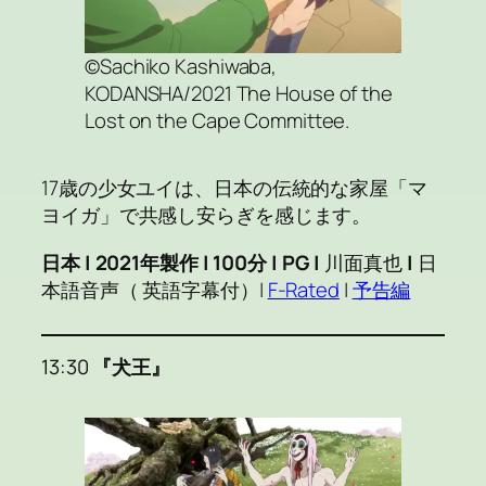
©Sachiko Kashiwaba,
KODANSHA/2021 The House of the
Lost on the Cape Committee.
17歳の少女ユイは、日本の伝統的な家屋「マ
ヨイガ」で共感し安らぎを感じます。
日本 | 2021年製作 | 100分 | PG |
川面真也
|
日
本語音声（ 英語字幕付）|
F-Rated
|
予告編
13:30
『犬王』