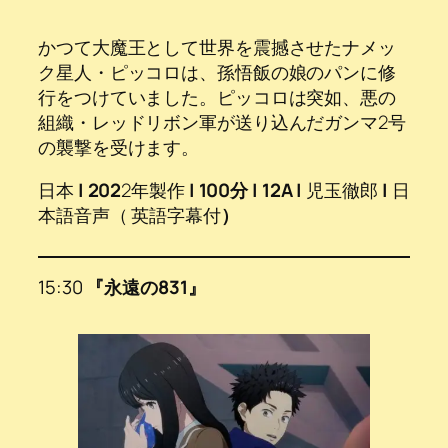
かつて大魔王として世界を震撼させたナメッ
ク星人・ピッコロは、孫悟飯の娘のパンに修
行をつけていました。ピッコロは突如、悪の
組織・レッドリボン軍が送り込んだガンマ2号
の襲撃を受けます。
日本
|
202
2年製作
| 100分 | 12A |
児玉徹郎
|
日
本語音声（ 英語字幕付
）
15:30
『永遠の831』